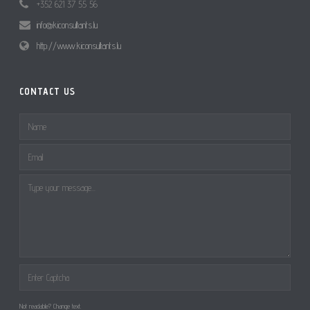
+352 621 37 55 56
info@kiconsultants.lu
http://www.kiconsultants.lu
CONTACT US
Not readable? Change text.