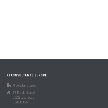
KI CONSULTANTS EUROPE
KI Consultants Europe
318 Rue de Neudorf
L-2222 Luxembourg
LUXEMBOURG